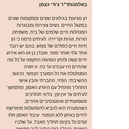
באלמנותד"ר ג'ודי כצמן
הן מגיעות בגילאים שונים וממקומות שונים 
במעגל החיים. נשים צעירות ומבוגרות 
המנהלות חיים שלמים של בית, משפחה, 
הורות, זוגיות וקריירה. לעיתים נדמה כי הן 
חיות חיים כפולים של ממש, בהם יש רובד 
אחד גלוי ואחר סמוי. אובדן בן זוג הוא אירוע 
חיים קשה ולוחץ המהווה התקפה על כל מה 
שהחיים היו עבורנו עד כה. זו חוויה 
המטלטלת את כל המערך הנפשי, הרגשי, 
החשיבתי, הפיזי, החברתי והבין-אישי.
התהליך מתחיל עם היוודע האסון, ומתמשך 
לעיתים עד אין קץ, בליווי תהליכים 
משמעותיים ואינטנסיביים אחרים, 
כשהמטרה היא להביא להסתגלות מחודשת 
לחיים באיזון ללא הנפטר. עיבוד האסון תלוי 
קודם כל בקיום תהליך האבל, על שלביו 
השונים. קובלר רוס הגדיר לכך חמישה 