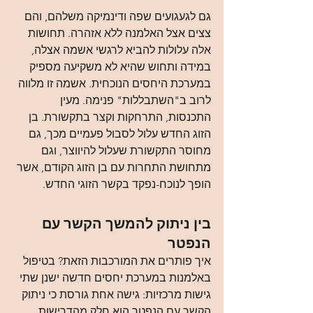
גם לגעגועים שפה ודינמיקה משלהם, והם 
צצים אצל האלמנה ללא אזהרה. תחושות 
אלה עלולות להביא לרגשי אשמה אצלה, 
במידה ותחוש שהיא לא משקיעה מספיק 
במערכת היחסים הנוכחית. אשמה זו מלווה 
לרוב ב"השתבללות" פנימה. מעין 
התכנסות, התרחקות וקצר בתקשורת. בן 
הזוג החדש עלול לסבול פעמיים מכך, גם 
מחוסר התקשורת שעלול להיווצר, וגם 
מתחושת התחרות עם בן הזוג הקודם, אשר 
הופך לנוכח-נפקד בקשר הזוגי החדש.
בין ניתוק להמשך הקשר עם 
הנפטר
איך פותרים את המורכבות הזאת? בטיפול 
באלמנות במערכת יחסים חדשה ישנן שתי 
גישות מרכזיות: גישה אחת גורסת כי ניתוק 
הקשר עם הנפטר הוא חלק מהדרישות 