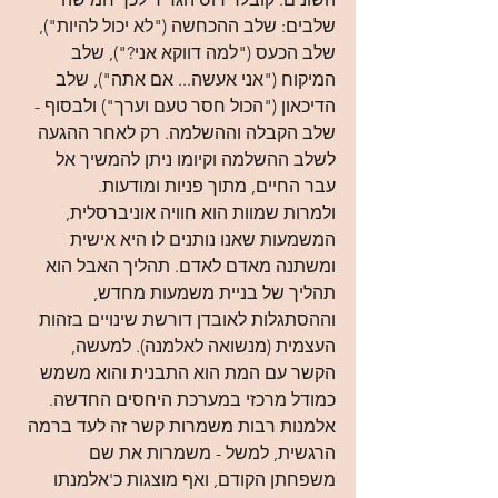
שלבים: שלב ההכחשה ("לא יכול להיות"), 
שלב הכעס ("למה דווקא אני?"), שלב 
המיקוח ("אני אעשה... אם אתה"), שלב 
הדיכאון ("הכול חסר טעם וערך") ולבסוף - 
שלב הקבלה וההשלמה. רק לאחר ההגעה 
לשלב ההשלמה וקיומו ניתן להמשיך אל 
עבר החיים, מתוך פניות ומודעות.
ולמרות שמוות הוא חוויה אוניברסלית, 
המשמעות שאנו נותנים לו היא אישית 
ומשתנה מאדם לאדם. תהליך האבל הוא 
תהליך של בניית משמעות מחדש, 
וההסתגלות לאובדן דורשת שינויים בזהות 
העצמית (מנשואה לאלמנה). למעשה, 
הקשר עם המת הוא התבנית והוא משמש 
כמודל מרכזי במערכת היחסים החדשה. 
אלמנות רבות משמרות קשר זה לעד ברמה 
הרגשית, למשל - משמרות את שם 
משפחתן הקודם, ואף מוצגות כ'אלמנתו 