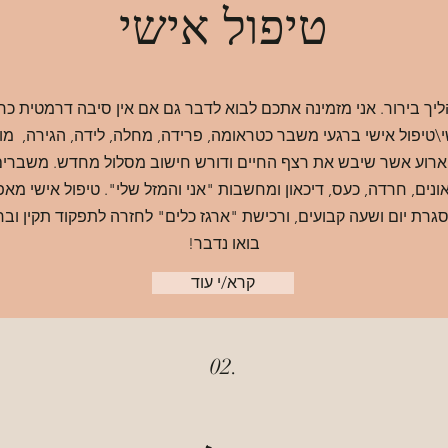
טיפול אישי
יך בירור. אני מזמינה אתכם לבוא לדבר גם אם אין סיבה דרמטית כר
י\טיפול אישי ברגעי משבר כטראומה, פרידה, מחלה, לידה, הגירה, מ
וד . ארוע אשר שיבש את רצף החיים ודורש חישוב מסלול מחדש. משברי
ונים, חרדה, כעס, דיכאון ומחשבות "אני והמזל שלי". טיפול אישי מ
גרת יום ושעה קבועים, ורכישת "ארגז כלים" לחזרה לתפקוד תקין ובר
בואו נדבר!
קרא/י עוד
02.