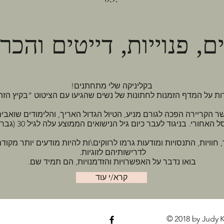
ים, פנוייות, דייטים והכרו
בקליניקה שלי מתחתנים!
 על המדף הזמנות לחתונות של נשים שהגיעו עם הציטוט ”בקיץ הזה ת
הקריירה הפכה לגורם מניע, הטיול הגדול האריך, והלימודים שואבים ז
 בניגוד לעבר כיום גיל הנישואים הממוצע עלה לגיל 30 (גברים) ולגיל 28 (נשים)
 חוויות, התנסויות ומודעות גרמו לרווקים\ות להיות מודעים יותר מקו
לדרישותיהם לזוגיות.
בואו נדבר על האפשרויות והזדמנויות, הם תמיד שם.
קרא/י עוד
© 2018 by Judy 