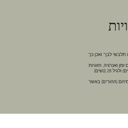
יות
לבשי לבן“ ואכן כך.
מן ואנרגיה, הזוגיות
דמיהם (ההורים) באשר