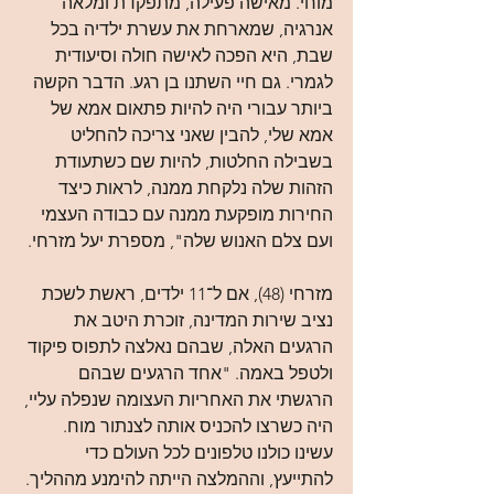
מוחי. מאישה פעילה, מתפקדת ומלאה 
אנרגיה, שמארחת את עשרת ילדיה בכל 
שבת, היא הפכה לאישה חולה וסיעודית 
לגמרי. גם חיי השתנו בן רגע. הדבר הקשה 
ביותר עבורי היה להיות פתאום אמא של 
אמא שלי, להבין שאני צריכה להחליט 
בשבילה החלטות, להיות שם כשתעודת 
הזהות שלה נלקחת ממנה, לראות כיצד 
החירות מופקעת ממנה עם כבודה העצמי 
ועם צלם האנוש שלה", מספרת יעל מזרחי.
מזרחי (48), אם ל־11 ילדים, ראשת לשכת 
נציב שירות המדינה, זוכרת היטב את 
הרגעים האלה, שבהם נאלצה לתפוס פיקוד 
ולטפל באמה. "אחד הרגעים שבהם 
הרגשתי את האחריות העצומה שנפלה עליי, 
היה כשרצו להכניס אותה לצנתור מוח. 
עשינו כולנו טלפונים לכל העולם כדי 
להתייעץ, וההמלצה הייתה להימנע מההליך. 