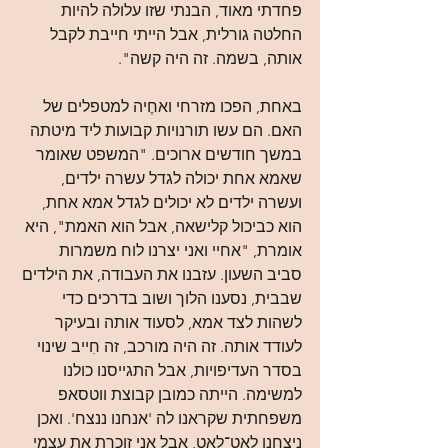
פחדתי מאוד, הבנתי שזו עלולה להיות 
החלטה גורלית, אבל הייתי חייבת לקבל 
אותה, בשמה. זה היה קשה".
באחת, הפכו מזרחי ואחֶיה למטפלים של 
האם. הם עשו תורנויות קבועות ליד מיטתה 
במשך חודשים ארוכים. "המשפט שאומר 
שאמא אחת יכולה לגדל עשרה ילדים, 
ועשרה ילדים לא יכולים לגדל אמא אחת, 
הוא כביכול קלישאה, אבל הוא האמת", היא 
אומרת, "אחיי ואני יצרנו לוח משמרות 
סביב השעון. עזבנו את העבודה, את הילדים 
שבבית, נסענו הלוך ושוב בדרכים כדי 
לשהות לצד אמא, לסעוד אותה ובעיקר 
לעודד אותה. זה היה מורכב, זה חִייב שינוי 
בסדר העדיפויות, אבל התגייסנו כולנו 
למשימה. הייתה כמובן קבוצת ווטסאפ 
משפחתית שקראנו לה 'אנחנו ננצח'. ואכן 
ניצחנו לאט־לאט, אבל אני זוכרת את עצמי 