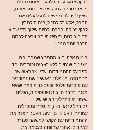
"הקושי הגדול היה לראות אותה סובלת 
מכאבי תופת ולהרגיש שאני חסר אונים, 
שאין לי יכולת ממשית להקל עליה את 
הסבל, אלא רק להכיל, לנסות להבין, 
להקשיב לה. בחרתי להיות שקוף כדי שהיא 
תהיה בולטת, כי היא הייתה צריכה לבלוט 
הרבה יותר ממני".
בימים אלה, הוא מספר בשמחה, הם 
מציינים שנתיים ללא כאבים וכותבים יחד 
ספר על ההתמודדות. עדי, שהתאוששה 
מהמחלה, מטפלת באנשים שמתמודדים 
עם פיברומיאלגיה וכאב כרוני במה שהיא 
מכנה, "דרך חיובית ואופטימית, הכלים 
שעזרו לי בתהליך האישי שלי".
גם רחל לדאני (52), מייסדת ומנכ"לית 
עמותת CAREGIVERS ISRAEL, הפכה את 
ההתמודדות עם הקושי למשאב לעזרה 
לאחרים. אחרי שחוותה בעצמה את 