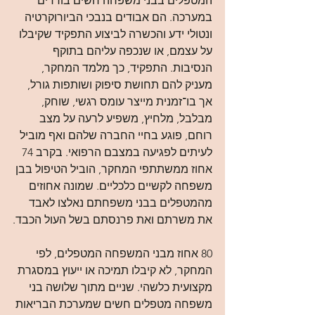
המטפלים בבני משפחה חשים בודדים 
במערכה. הם אבודים בנבכי הביורוקרטיה 
ונטולי ידע והכשרה לביצוע התפקיד שקיבלו 
על עצמם, או שנכפה עליהם בתוקף 
הנסיבות. התפקיד, כך מלמד המחקר, 
מעניק להם תחושת סיפוק ושותפות גורל, 
אך בו־זמנית מייצר עומס רגשי, שוחק, 
מבלבל, מלחיץ, משפיע לרעה על מצב 
רוחם, פוגע בחיי החברה שלהם ואף מוביל 
לעיתים לפגיעה במצבם הרפואי. בקרב 74 
אחוז ממשתתפי המחקר, הוביל הטיפול בבן 
משפחה לקשיים כלכליים. שמונה אחוזים 
מהמטפלים בבני משפחתם נאלצו לאבד 
את משרתם ואת פרנסתם בשל העול הכבד.
80 אחוז מבני המשפחה המטפלים, לפי 
המחקר, לא קיבלו תמיכה או ייעוץ במסגרת 
מקצועית כלשהי. שניים מתוך שלושה בני 
משפחה מטפלים חשים שמערכת הבריאות 