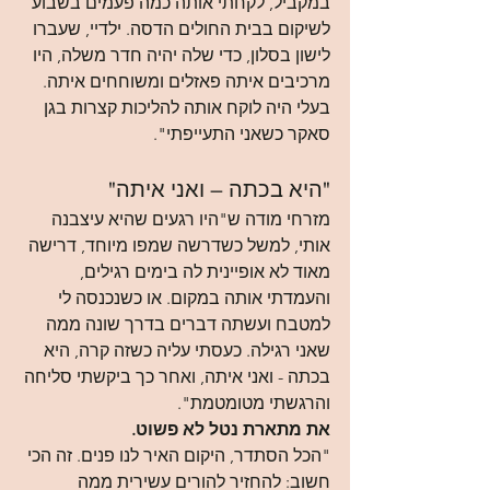
במקביל, לקחתי אותה כמה פעמים בשבוע 
לשיקום בבית החולים הדסה. ילדיי, שעברו 
לישון בסלון, כדי שלה יהיה חדר משלה, היו 
מרכיבים איתה פאזלים ומשוחחים איתה. 
בעלי היה לוקח אותה להליכות קצרות בגן 
סאקר כשאני התעייפתי".
"היא בכתה – ואני איתה"
מזרחי מודה ש"היו רגעים שהיא עיצבנה 
אותי, למשל כשדרשה שמפו מיוחד, דרישה 
מאוד לא אופיינית לה בימים רגילים, 
והעמדתי אותה במקום. או כשנכנסה לי 
למטבח ועשתה דברים בדרך שונה ממה 
שאני רגילה. כעסתי עליה כשזה קרה, היא 
בכתה - ואני איתה, ואחר כך ביקשתי סליחה 
והרגשתי מטומטמת".
את מתארת נטל לא פשוט.
"הכל הסתדר, היקום האיר לנו פנים. זה הכי 
חשוב: להחזיר להורים עשירית ממה 