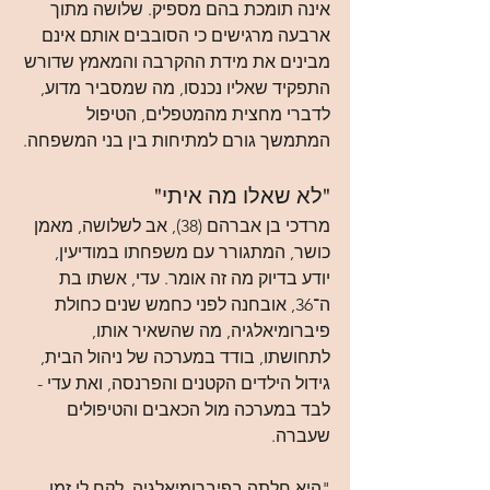
אינה תומכת בהם מספיק. שלושה מתוך 
ארבעה מרגישים כי הסובבים אותם אינם 
מבינים את מידת ההקרבה והמאמץ שדורש 
התפקיד שאליו נכנסו, מה שמסביר מדוע, 
לדברי מחצית מהמטפלים, הטיפול 
המתמשך גורם למתיחות בין בני המשפחה.
"לא שאלו מה איתי"
מרדכי בן אברהם (38), אב לשלושה, מאמן 
כושר, המתגורר עם משפחתו במודיעין, 
יודע בדיוק מה זה אומר. עדי, אשתו בת 
ה־36, אובחנה לפני כחמש שנים כחולת 
פיברומיאלגיה, מה שהשאיר אותו, 
לתחושתו, בודד במערכה של ניהול הבית, 
גידול הילדים הקטנים והפרנסה, ואת עדי - 
לבד במערכה מול הכאבים והטיפולים 
שעברה.
"היא חלתה בפיברומיאלגיה. לקח לי זמן 