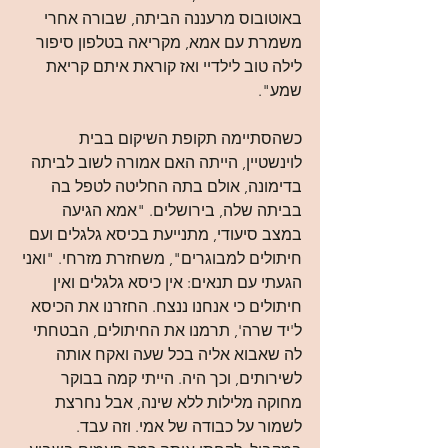
באוטובוס מרעננה הביתה, שבורה אחרי 
משמרת עם אמא, מקריאה בטלפון סיפור 
לילה טוב לילדיי ואז קוראת איתם קריאת 
שמע".
כשהסתיימה תקופת השיקום בבית 
לוינשטיין, הייתה האם אמורה לשוב לביתה 
בדימונה, אולם בתה החליטה לטפל בה 
בביתה שלה, בירושלים. "אמא הגיעה 
במצב סיעודי, מתנייעת בכיסא גלגלים ועם 
חיתולים למבוגרים", משחזרת מזרחי. "ואני 
הגעתי עם תנאים: אין כיסא גלגלים ואין 
חיתולים כי אנחנו ננצח. החזרנו את הכיסא 
ל'יד שרה', תרמנו את החיתולים, הבטחתי 
לה שאבוא אליה בכל שעה ואקח אותה 
לשירותים, וכך היה. הייתי קמה בבוקר 
מחוקה מלילות ללא שינה, אבל נחרצת 
לשמור על כבודה של אמי. וזה עבד. 