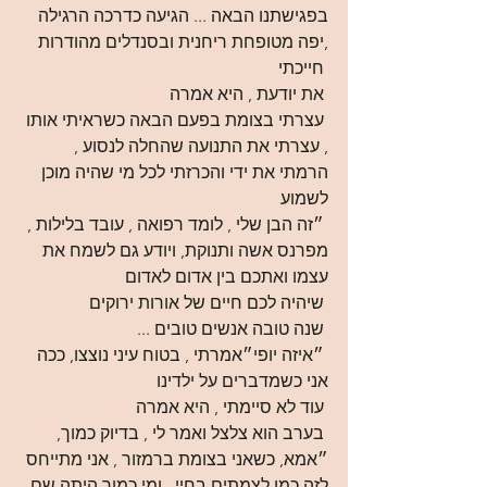
בפגישתנו הבאה ... הגיעה כדרכה הרגילה 
,יפה מטופחת ריחנית ובסנדלים מהודרות 
 חייכתי
 את יודעת , היא אמרה 
 עצרתי בצומת בפעם הבאה כשראיתי אותו 
, עצרתי את התנועה שהחלה לנסוע , 
הרמתי את ידי והכרזתי לכל מי שהיה מוכן 
לשמוע 
 ״זה הבן שלי , לומד רפואה , עובד בלילות , 
מפרנס אשה ותנוקת, ויודע גם לשמח את 
עצמו ואתכם בין אדום לאדום 
 שיהיה לכם חיים של אורות ירוקים
 שנה טובה אנשים טובים ...
 ״איזה יופי״אמרתי , בטוח עיני נוצצו, ככה 
אני כשמדברים על ילדינו
 עוד לא סיימתי , היא אמרה 
 בערב הוא צלצל ואמר לי , בדיוק כמוך,
״אמא, כשאני בצומת ברמזור , אני מתייחס 
לזה כמו לצמתים בחיי , ומי כמוך היתה שם 