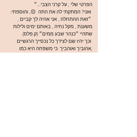
הפרטי שלי , על קרני הצבי...״
 ואני? המתקתי לה את התה  😔, והוספתי:
 ״זאת ההתחלה , אני אהיה לך קביים , 
משענת , מקל נחיה , באותם ימים ולילות 
שתהיי ״כנהר שבע ממים״ (ק.פלס).
 וכך יהיו שם לצידך כל נכסייך הרגשיים 
,אהוביך ואוהביך .כי משפחה היא כמו 
קבוצת מטפסי הרים, המחוברים זה לזו 
ברצועות חבלים וטבעות , ובמעוד האחד 
השאר לו כרשת הצלה . 
  ❤️
See All
Recent Posts