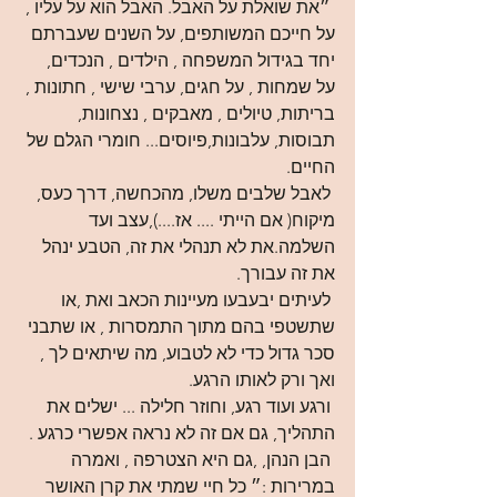
 ״את שואלת על האבל. האבל הוא על עליו , 
על חייכם המשותפים, על השנים שעברתם 
יחד בגידול המשפחה , הילדים , הנכדים, 
על שמחות , על חגים, ערבי שישי , חתונות , 
בריתות, טיולים , מאבקים , נצחונות, 
תבוסות, עלבונות,פיוסים... חומרי הגלם של 
החיים.
 לאבל שלבים משלו, מהכחשה, דרך כעס, 
מיקוח( אם הייתי .... אז....),עצב ועד 
השלמה.את לא תנהלי את זה, הטבע ינהל 
את זה עבורך.
 לעיתים יבעבעו מעיינות הכאב ואת ,או 
שתשטפי בהם מתוך התמסרות , או שתבני 
סכר גדול כדי לא לטבוע, מה שיתאים לך , 
ואך ורק לאותו הרגע.
 ורגע ועוד רגע, וחוזר חלילה ... ישלים את 
התהליך, גם אם זה לא נראה אפשרי כרגע .
 הבן הנהן, ,גם היא הצטרפה , ואמרה 
במרירות :״ כל חיי שמתי את קרן האושר 