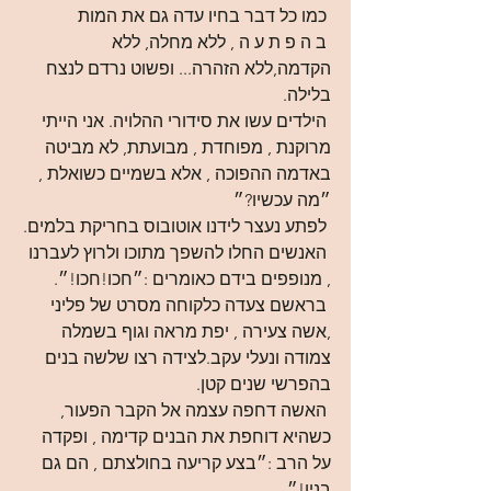
 כמו כל דבר בחיו עדה גם את המות 
 ב ה פ ת ע ה , ללא מחלה, ללא 
הקדמה,ללא הזהרה... ופשוט נרדם לנצח 
בלילה.
 הילדים עשו את סידורי ההלויה. אני הייתי 
מרוקנת , מפוחדת , מבועתת, לא מביטה 
באדמה ההפוכה , אלא בשמיים כשואלת , 
״מה עכשיו?״
 לפתע נעצר לידנו אוטובוס בחריקת בלמים.
 האנשים החלו להשפך מתוכו ולרוץ לעברנו 
, מנופפים בידם כאומרים :״חכו!חכו!״. 
 בראשם צעדה כלקוחה מסרט של פליני 
,אשה צעירה , יפת מראה וגוף בשמלה 
צמודה ונעלי עקב.לצידה רצו שלשה בנים 
בהפרשי שנים קטן. 
 האשה דחפה עצמה אל הקבר הפעור, 
כשהיא דוחפת את הבנים קדימה , ופקדה 
על הרב :״בצע קריעה בחולצתם , הם גם 
בניו!״